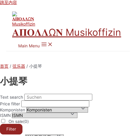
跳至内容
𝚨𝚷𝚶𝚲𝚲Ω𝚴 Musikoffizin
Main Menu
首页
/
弦乐器
/ 小提琴
小提琴
Text search
Price filter
Komponisten
ISMN
On sale
(0)
Filter