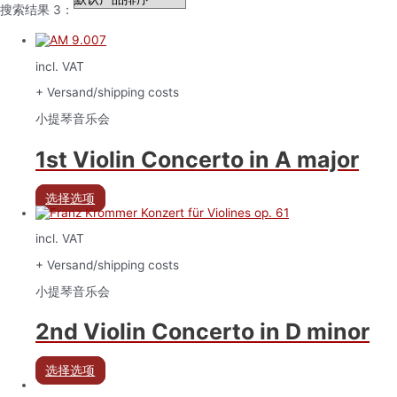
搜索结果 3：
incl. VAT
+ Versand/shipping costs
小提琴音乐会
1st Violin Concerto in A major
选择选项
incl. VAT
+ Versand/shipping costs
小提琴音乐会
2nd Violin Concerto in D minor
选择选项