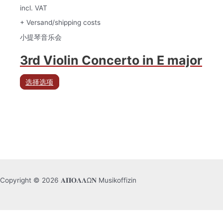
incl. VAT
+ Versand/shipping costs
小提琴音乐会
3rd Violin Concerto in E major
选择选项
Copyright © 2026 𝚨𝚷𝚶𝚲𝚲Ω𝚴 Musikoffizin