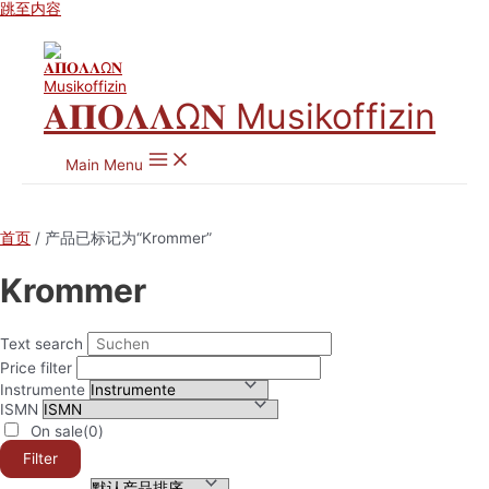
跳至内容
𝚨𝚷𝚶𝚲𝚲Ω𝚴 Musikoffizin
Main Menu
首页
/ 产品已标记为“Krommer”
Krommer
Text search
Price filter
Instrumente
ISMN
On sale
(0)
Filter