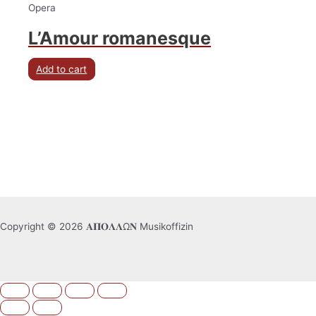
Opera
L’Amour romanesque
Add to cart
Copyright © 2026 𝚨𝚷𝚶𝚲𝚲Ω𝚴 Musikoffizin