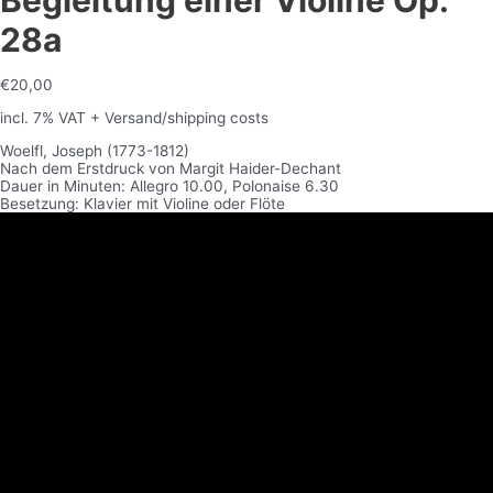
Begleitung einer Violine Op.
28a
€
20,00
incl. 7% VAT
+ Versand/shipping costs
Woelfl, Joseph (1773-1812)
Nach dem Erstdruck von Margit Haider-Dechant
Dauer in Minuten: Allegro 10.00, Polonaise 6.30
Besetzung: Klavier mit Violine oder Flöte