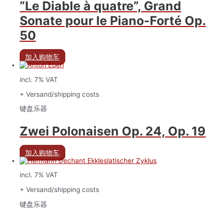
“Le Diable à quatre”, Grand
Sonate pour le Piano-Forté Op.
50
加入购物车
incl. 7% VAT
+ Versand/shipping costs
键盘乐器
Zwei Polonaisen Op. 24, Op. 19
加入购物车
incl. 7% VAT
+ Versand/shipping costs
键盘乐器