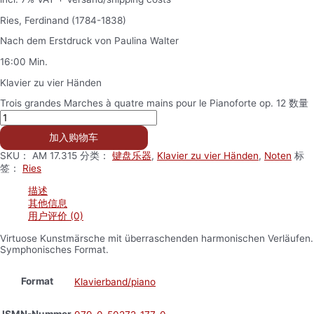
Ries, Ferdinand (1784-1838)
Nach dem Erstdruck von Paulina Walter
16:00 Min.
Klavier zu vier Händen
Trois grandes Marches à quatre mains pour le Pianoforte op. 12 数量
加入购物车
SKU：
AM 17.315
分类：
键盘乐器
,
Klavier zu vier Händen
,
Noten
标
签：
Ries
描述
其他信息
用户评价 (0)
Virtuose Kunstmärsche mit überraschenden harmonischen Verläufen.
Symphonisches Format.
Format
Klavierband/piano