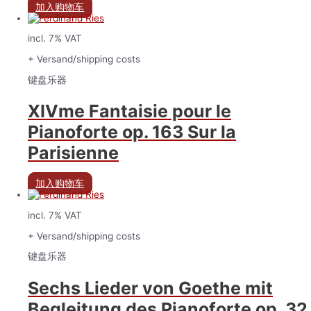
加入购物车
incl. 7% VAT
+ Versand/shipping costs
键盘乐器
XIVme Fantaisie pour le
Pianoforte op. 163 Sur la
Parisienne
加入购物车
incl. 7% VAT
+ Versand/shipping costs
键盘乐器
Sechs Lieder von Goethe mit
Begleitung des Pianoforte op. 32