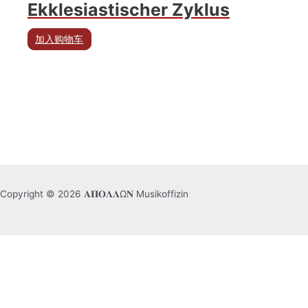
Ekklesiastischer Zyklus
加入购物车
Copyright © 2026 𝚨𝚷𝚶𝚲𝚲Ω𝚴 Musikoffizin
简体中文
Deutsch