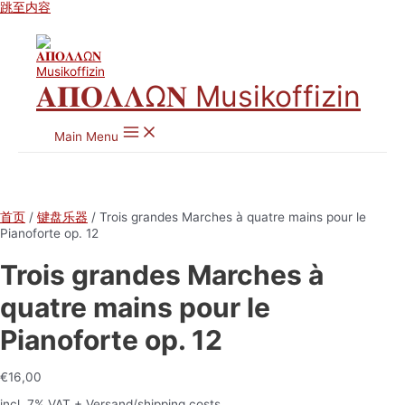
跳至内容
𝚨𝚷𝚶𝚲𝚲Ω𝚴 Musikoffizin
Main Menu
首页
/
键盘乐器
/ Trois grandes Marches à quatre mains pour le
Pianoforte op. 12
Trois grandes Marches à
quatre mains pour le
Pianoforte op. 12
€
16,00
incl. 7% VAT
+ Versand/shipping costs