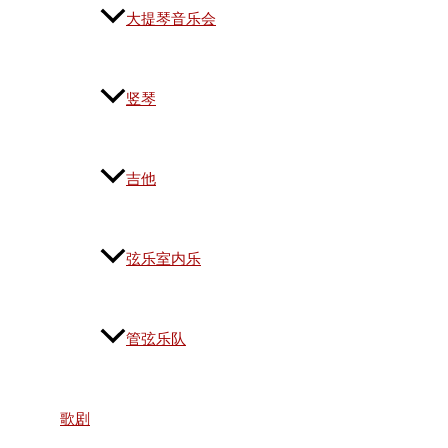
大提琴音乐会
竖琴
吉他
弦乐室内乐
管弦乐队
歌剧