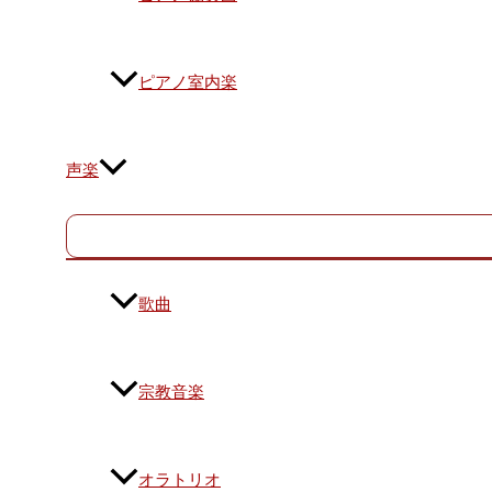
ピアノ室内楽
声楽
歌曲
宗教音楽
オラトリオ