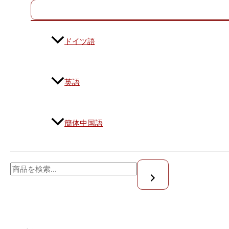
ドイツ語
英語
簡体中国語