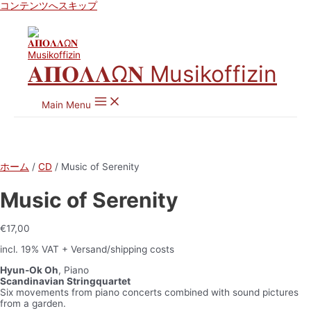
コンテンツへスキップ
𝚨𝚷𝚶𝚲𝚲Ω𝚴 Musikoffizin
Main Menu
ホーム
/
CD
/ Music of Serenity
Music of Serenity
€
17,00
incl. 19% VAT
+ Versand/shipping costs
Hyun-Ok Oh
, Piano
Scandinavian Stringquartet
Six movements from piano concerts combined with sound pictures
from a garden.