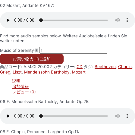
02 Mozart, Andante KV467:
Find more audio samples below. Weitere Audiobeispiele finden Sie
weiter unten.
Music of Serenity個
お買い物カゴに追加
商品コード:
A.M.CI.20.002
カテゴリー:
CD
タグ:
Beethoven
,
Chopin
,
Grieg
,
Liszt
,
Mendelssohn Bartholdy
,
Mozart
説明
追加情報
レビュー (0)
06 F. Mendelssohn Bartholdy, Andante Op.25:
08 F. Chopin, Romance. Larghetto Op.11: