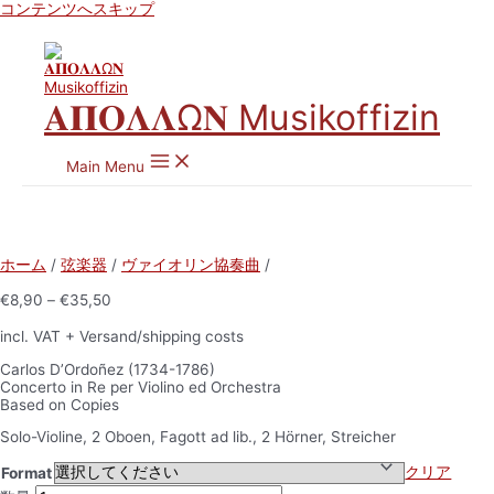
コンテンツへスキップ
𝚨𝚷𝚶𝚲𝚲Ω𝚴 Musikoffizin
Main Menu
ホーム
/
弦楽器
/
ヴァイオリン協奏曲
/
€
8,90
–
€
35,50
incl. VAT
+ Versand/shipping costs
Carlos D’Ordoñez (1734-1786)
Concerto in Re per Violino ed Orchestra
Based on Copies
Solo-Violine, 2 Oboen, Fagott ad lib., 2 Hörner, Streicher
クリア
Format