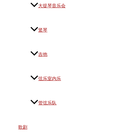
大提琴音乐会
竖琴
吉他
弦乐室内乐
管弦乐队
歌剧