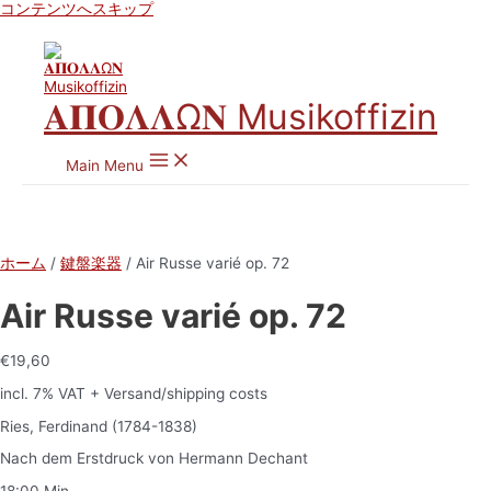
コンテンツへスキップ
𝚨𝚷𝚶𝚲𝚲Ω𝚴 Musikoffizin
Main Menu
ホーム
/
鍵盤楽器
/ Air Russe varié op. 72
Air Russe varié op. 72
€
19,60
incl. 7% VAT
+ Versand/shipping costs
Ries, Ferdinand (1784-1838)
Nach dem Erstdruck von Hermann Dechant