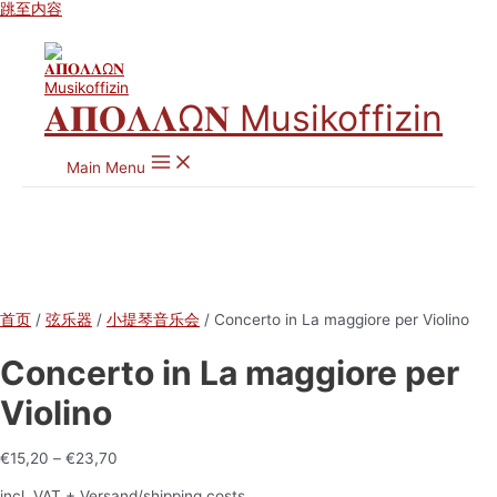
跳至内容
𝚨𝚷𝚶𝚲𝚲Ω𝚴 Musikoffizin
Main Menu
首页
/
弦乐器
/
小提琴音乐会
/ Concerto in La maggiore per Violino
Concerto in La maggiore per
Violino
€
15,20
–
€
23,70
incl. VAT
+ Versand/shipping costs