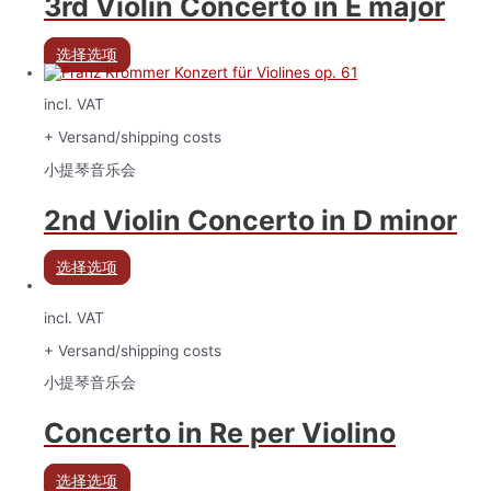
3rd Violin Concerto in E major
选择选项
incl. VAT
+ Versand/shipping costs
小提琴音乐会
2nd Violin Concerto in D minor
选择选项
incl. VAT
+ Versand/shipping costs
小提琴音乐会
Concerto in Re per Violino
选择选项