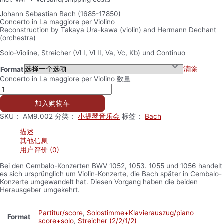
Johann Sebastian Bach (1685-17850)
Concerto in La maggiore per Violino
Reconstruction by Takaya Ura-kawa (violin) and Hermann Dechant
(orchestra)
Solo-Violine, Streicher (Vl I, Vl II, Va, Vc, Kb) und Continuo
清除
Format
Concerto in La maggiore per Violino 数量
加入购物车
SKU：
AM9.002
分类：
小提琴音乐会
标签：
Bach
描述
其他信息
用户评价 (0)
Bei den Cembalo-Konzerten BWV 1052, 1053. 1055 und 1056 handelt
es sich ursprünglich um Violin-Konzerte, die Bach später in Cembalo-
Konzerte umgewandelt hat. Diesen Vorgang haben die beiden
Herausgeber umgekehrt.
Partitur/score
,
Solostimme+Klavierauszug/piano
Format
score+solo
,
Streicher (2/2/1/2)