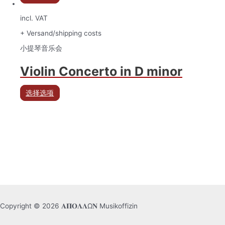
incl. VAT
+ Versand/shipping costs
小提琴音乐会
Violin Concerto in D minor
选择选项
Copyright © 2026 𝚨𝚷𝚶𝚲𝚲Ω𝚴 Musikoffizin