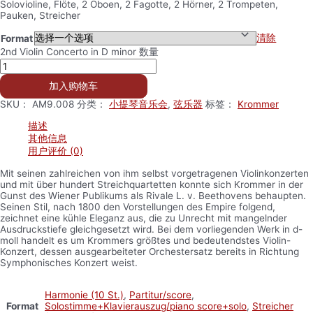
Solovioline, Flöte, 2 Oboen, 2 Fagotte, 2 Hörner, 2 Trompeten,
Pauken, Streicher
清除
Format
2nd Violin Concerto in D minor 数量
加入购物车
SKU：
AM9.008
分类：
小提琴音乐会
,
弦乐器
标签：
Krommer
描述
其他信息
用户评价 (0)
Mit seinen zahlreichen von ihm selbst vorgetragenen Violinkonzerten
und mit über hundert Streichquartetten konnte sich Krommer in der
Gunst des Wiener Publikums als Rivale L. v. Beethovens behaupten.
Seinen Stil, nach 1800 den Vorstellungen des Empire folgend,
zeichnet eine kühle Eleganz aus, die zu Unrecht mit mangelnder
Ausdruckstiefe gleichgesetzt wird. Bei dem vorliegenden Werk in d-
moll handelt es um Krommers größtes und bedeutendstes Violin-
Konzert, dessen ausgearbeiteter Orchestersatz bereits in Richtung
Symphonisches Konzert weist.
Harmonie (10 St.)
,
Partitur/score
,
Format
Solostimme+Klavierauszug/piano score+solo
,
Streicher