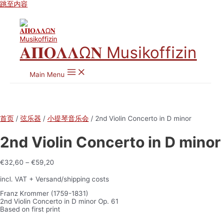
跳至内容
𝚨𝚷𝚶𝚲𝚲Ω𝚴 Musikoffizin
Main Menu
首页
/
弦乐器
/
小提琴音乐会
/ 2nd Violin Concerto in D minor
2nd Violin Concerto in D minor
€
32,60
–
€
59,20
incl. VAT
+ Versand/shipping costs
Franz Krommer (1759-1831)
2nd Violin Concerto in D minor Op. 61
Based on first print