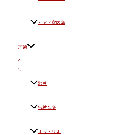
ピアノ室内楽
声楽
歌曲
宗教音楽
オラトリオ