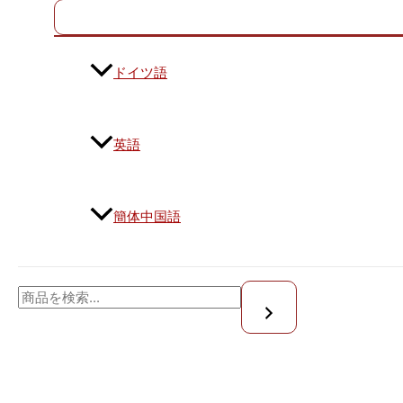
ドイツ語
英語
簡体中国語