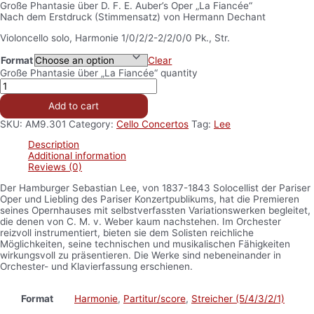
Große Phantasie über D. F. E. Auber’s Oper „La Fiancée“
Nach dem Erstdruck (Stimmensatz) von Hermann Dechant
Violoncello solo, Harmonie 1/0/2/2-2/2/0/0 Pk., Str.
Format
Clear
Große Phantasie über „La Fiancée“ quantity
Add to cart
SKU:
AM9.301
Category:
Cello Concertos
Tag:
Lee
Description
Additional information
Reviews (0)
Der Hamburger Sebastian Lee, von 1837-1843 Solocellist der Pariser
Oper und Liebling des Pariser Konzertpublikums, hat die Premieren
seines Opernhauses mit selbstverfassten Variationswerken begleitet,
die denen von C. M. v. Weber kaum nachstehen. Im Orchester
reizvoll instrumentiert, bieten sie dem Solisten reichliche
Möglichkeiten, seine technischen und musikalischen Fähigkeiten
wirkungsvoll zu präsentieren. Die Werke sind nebeneinander in
Orchester- und Klavierfassung erschienen.
Format
Harmonie
,
Partitur/score
,
Streicher (5/4/3/2/1)