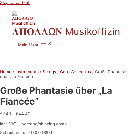
Skip to content
𝚨𝚷𝚶𝚲𝚲Ω𝚴 Musikoffizin
Main Menu
Home
/
Instruments
/
Strings
/
Cello Concertos
/ Große Phantasie
über „La Fiancée“
Große Phantasie über „La
Fiancée“
€
7,40
–
€
44,40
incl. VAT
+ Versand/shipping costs
Sebastian Lee (1805-1887)