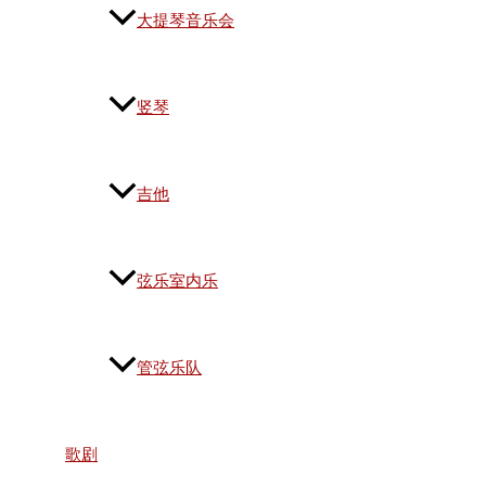
大提琴音乐会
竖琴
吉他
弦乐室内乐
管弦乐队
歌剧