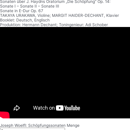
Sonaten über J. Haydns Oratorium „Die Schöpfung“ Op. 14:
Sonate I – Sonate II – Sonate III
Sonate in E-Dur Op. 67
TAKAYA URAKAWA, Violine; MARGIT HAIDER-DECHANT, Klavier
Booklet: Deutsch, Englisch
Produktion: Hermann Dechant; Toningenieur: Adi Schober
Joseph Woelfl: Schöpfungssonaten Menge