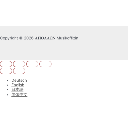
Copyright © 2026 𝚨𝚷𝚶𝚲𝚲Ω𝚴 Musikoffizin
Deutsch
English
日本語
简体中文