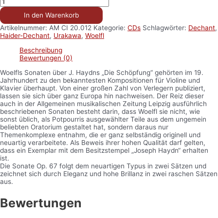
In den Warenkorb
Artikelnummer:
AM CI 20.012
Kategorie:
CDs
Schlagwörter:
Dechant
,
Haider-Dechant
,
Urakawa
,
Woelfl
Beschreibung
Bewertungen (0)
Woelfls Sonaten über J. Haydns „Die Schöpfung“ gehörten im 19.
Jahrhundert zu den bekanntesten Kompositionen für Violine und
Klavier überhaupt. Von einer großen Zahl von Verlegern publiziert,
lassen sie sich über ganz Europa hin nachweisen. Der Reiz dieser
auch in der Allgemeinen musikalischen Zeitung Leipzig ausführlich
beschriebenen Sonaten besteht darin, dass Woelfl sie nicht, wie
sonst üblich, als Potpourris ausgewählter Teile aus dem ungemein
beliebten Oratorium gestaltet hat, sondern daraus nur
Themenkomplexe entnahm, die er ganz selbständig originell und
neuartig verarbeitete. Als Beweis ihrer hohen Qualität darf gelten,
dass ein Exemplar mit dem Besitzstempel „Joseph Haydn“ erhalten
ist.
Die Sonate Op. 67 folgt dem neuartigen Typus in zwei Sätzen und
zeichnet sich durch Eleganz und hohe Brillanz in zwei raschen Sätzen
aus.
Bewertungen