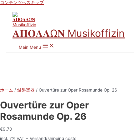
コンテンツへスキップ
𝚨𝚷𝚶𝚲𝚲Ω𝚴 Musikoffizin
Main Menu
ホーム
/
鍵盤楽器
/ Ouvertüre zur Oper Rosamunde Op. 26
Ouvertüre zur Oper
Rosamunde Op. 26
€
9,70
incl. 7% VAT
+ Versand/shipping costs