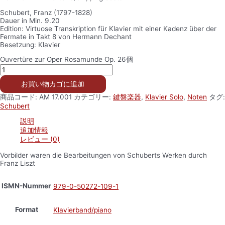
Schubert, Franz (1797-1828)
Dauer in Min. 9.20
Edition: Virtuose Transkription für Klavier mit einer Kadenz über der
Fermate in Takt 8 von Hermann Dechant
Besetzung: Klavier
Ouvertüre zur Oper Rosamunde Op. 26個
お買い物カゴに追加
商品コード:
AM 17.001
カテゴリー:
鍵盤楽器
,
Klavier Solo
,
Noten
タグ:
Schubert
説明
追加情報
レビュー (0)
Vorbilder waren die Bearbeitungen von Schuberts Werken durch
Franz Liszt
ISMN-Nummer
979-0-50272-109-1
Format
Klavierband/piano