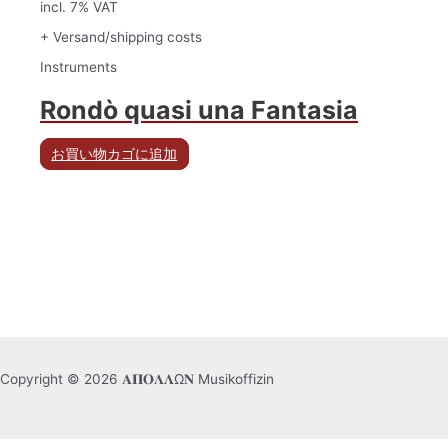
incl. 7% VAT
+ Versand/shipping costs
Instruments
Rondò quasi una Fantasia
お買い物カゴに追加
Copyright © 2026 𝚨𝚷𝚶𝚲𝚲Ω𝚴 Musikoffizin