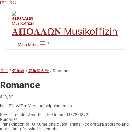
跳至内容
𝚨𝚷𝚶𝚲𝚲Ω𝚴 Musikoffizin
Main Menu
首页
/
管乐器
/
管乐室内乐
/ Romance
Romance
€
10,60
incl. 7% VAT
+ Versand/shipping costs
Ernst Theodor Amadeus Hoffmann (1776-1822)
Romanze
Transkription of „O Nume che quest‘ anima“ (coloratura soprano and
male choir) for wind ensemble