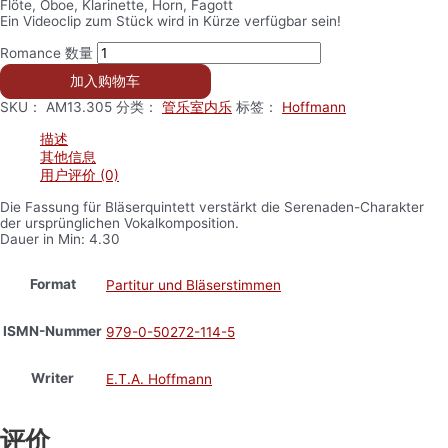
Flöte, Oboe, Klarinette, Horn, Fagott
Ein Videoclip zum Stück wird in Kürze verfügbar sein!
Romance 数量
加入购物车
SKU：
AM13.305
分类：
管乐室内乐
标签：
Hoffmann
描述
其他信息
用户评价 (0)
Die Fassung für Bläserquintett verstärkt die Serenaden-Charakter
der ursprünglichen Vokalkomposition.
Dauer in Min: 4.30
Format
Partitur und Bläserstimmen
ISMN-Nummer
979-0-50272-114-5
Writer
E.T.A. Hoffmann
评价