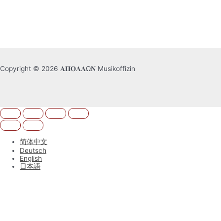
Copyright © 2026 𝚨𝚷𝚶𝚲𝚲Ω𝚴 Musikoffizin
简体中文
Deutsch
English
日本語