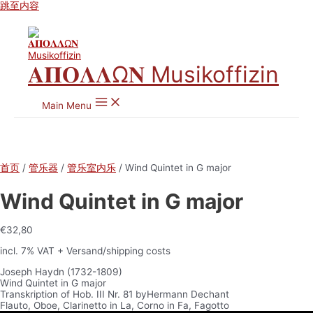
跳至内容
𝚨𝚷𝚶𝚲𝚲Ω𝚴 Musikoffizin
Main Menu
首页
/
管乐器
/
管乐室内乐
/ Wind Quintet in G major
Wind Quintet in G major
€
32,80
incl. 7% VAT
+ Versand/shipping costs
Joseph Haydn (1732-1809)
Wind Quintet in G major
Transkription of Hob. III Nr. 81 byHermann Dechant
Flauto, Oboe, Clarinetto in La, Corno in Fa, Fagotto