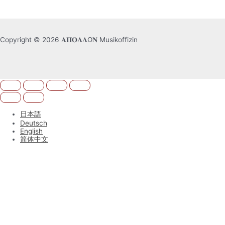
Copyright © 2026 𝚨𝚷𝚶𝚲𝚲Ω𝚴 Musikoffizin
日本語
Deutsch
English
简体中文