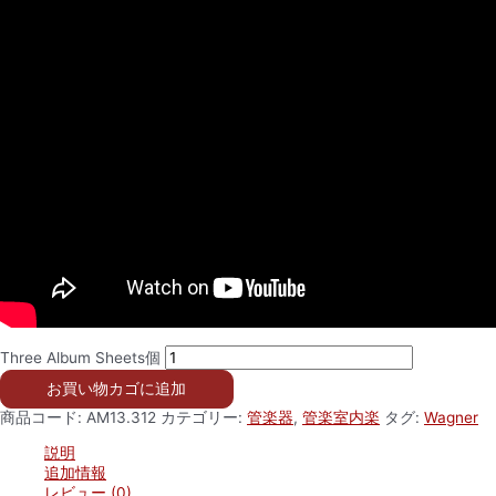
Three Album Sheets個
お買い物カゴに追加
商品コード:
AM13.312
カテゴリー:
管楽器
,
管楽室内楽
タグ:
Wagner
説明
追加情報
レビュー (0)