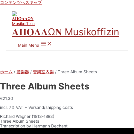
コンテンツへスキップ
𝚨𝚷𝚶𝚲𝚲Ω𝚴 Musikoffizin
Main Menu
ホーム
/
管楽器
/
管楽室内楽
/ Three Album Sheets
Three Album Sheets
€
21,30
incl. 7% VAT
+ Versand/shipping costs
Richard Wagner (1813-1883)
Three Album Sheets
Transcription by Hermann Dechant