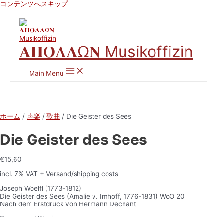
コンテンツへスキップ
𝚨𝚷𝚶𝚲𝚲Ω𝚴 Musikoffizin
Main Menu
ホーム
/
声楽
/
歌曲
/ Die Geister des Sees
Die Geister des Sees
€
15,60
incl. 7% VAT
+ Versand/shipping costs
Joseph Woelfl (1773-1812)
Die Geister des Sees (Amalie v. Imhoff, 1776-1831) WoO 20
Nach dem Erstdruck von Hermann Dechant