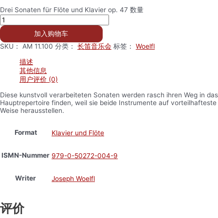
Drei Sonaten für Flöte und Klavier op. 47 数量
加入购物车
SKU：
AM 11.100
分类：
长笛音乐会
标签：
Woelfl
描述
其他信息
用户评价 (0)
Diese kunstvoll verarbeiteten Sonaten werden rasch ihren Weg in das
Hauptrepertoire finden, weil sie beide Instrumente auf vorteilhafteste
Weise herausstellen.
Format
Klavier und Flöte
ISMN-Nummer
979-0-50272-004-9
Writer
Joseph Woelfl
评价