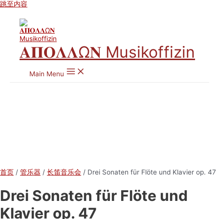
跳至内容
𝚨𝚷𝚶𝚲𝚲Ω𝚴 Musikoffizin
Main Menu
首页
/
管乐器
/
长笛音乐会
/ Drei Sonaten für Flöte und Klavier op. 47
Drei Sonaten für Flöte und
Klavier op. 47