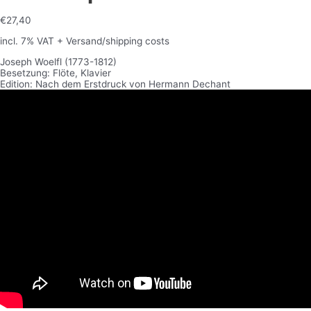
€
27,40
incl. 7% VAT
+ Versand/shipping costs
Joseph Woelfl (1773-1812)
Besetzung: Flöte, Klavier
Edition: Nach dem Erstdruck von Hermann Dechant