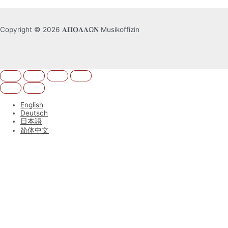
Copyright © 2026 𝚨𝚷𝚶𝚲𝚲Ω𝚴 Musikoffizin
English
Deutsch
日本語
简体中文