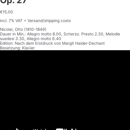
Op. 27
€
15,00
incl. 7% VAT
+ Versand/shipping costs
Nicolai, Otto (1810-1849)
Dauer in Min.: Allegro molto 8.00, Scherzo. Presto 2.30, Melodie
suedesi 3.30, Allegro molto 6.40
Edition: Nach dem Erstdruck von Margit Haider-Dechant
Besetzung: Klavier