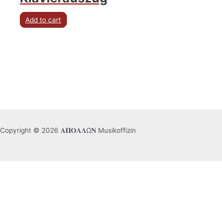
Add to cart
Copyright © 2026 𝚨𝚷𝚶𝚲𝚲Ω𝚴 Musikoffizin
English
Deutsch
日本語