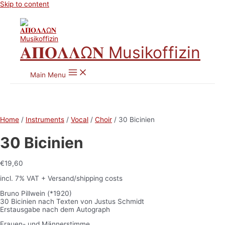
Skip to content
𝚨𝚷𝚶𝚲𝚲Ω𝚴 Musikoffizin
Main Menu
Home
/
Instruments
/
Vocal
/
Choir
/ 30 Bicinien
30 Bicinien
€
19,60
incl. 7% VAT
+ Versand/shipping costs
Bruno Pillwein (*1920)
30 Bicinien nach Texten von Justus Schmidt
Erstausgabe nach dem Autograph
Frauen- und Männerstimme