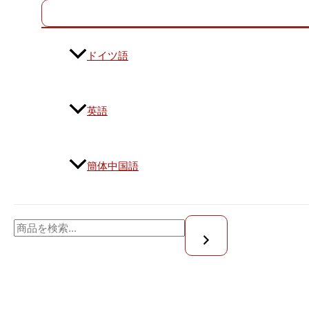
ドイツ語
英語
簡体中国語