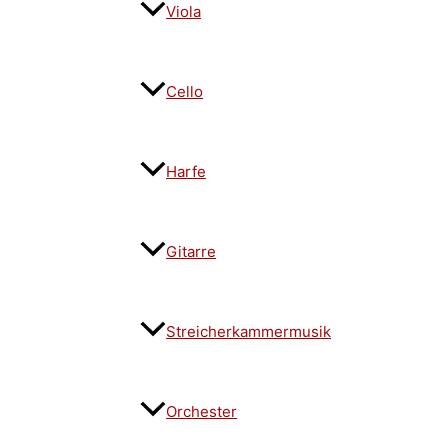
Viola
Cello
Harfe
Gitarre
Streicherkammermusik
Orchester