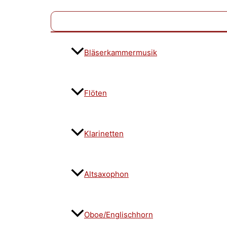
Bläserkammermusik
Flöten
Klarinetten
Altsaxophon
Oboe/Englischhorn