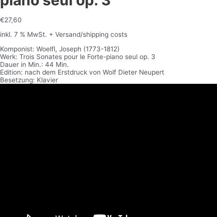
piano seul op. 3
€
27,60
inkl. 7 % MwSt.
+ Versand/shipping costs
Komponist: Woelfl, Joseph (1773-1812)
Werk: Trois Sonates pour le Forte-piano seul op. 3
Dauer in Min.: 44 Min.
Edition: nach dem Erstdruck von Wolf Dieter Neupert
Besetzung: Klavier