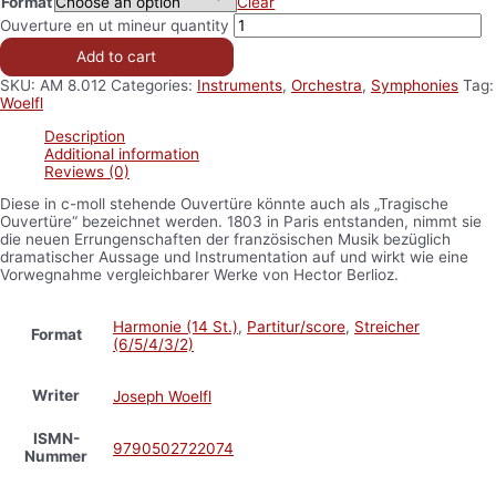
Format
Clear
Ouverture en ut mineur quantity
Add to cart
SKU:
AM 8.012
Categories:
Instruments
,
Orchestra
,
Symphonies
Tag:
Woelfl
Description
Additional information
Reviews (0)
Diese in c-moll stehende Ouvertüre könnte auch als „Tragische
Ouvertüre“ bezeichnet werden. 1803 in Paris entstanden, nimmt sie
die neuen Errungenschaften der französischen Musik bezüglich
dramatischer Aussage und Instrumentation auf und wirkt wie eine
Vorwegnahme vergleichbarer Werke von Hector Berlioz.
Harmonie (14 St.)
,
Partitur/score
,
Streicher
Format
(6/5/4/3/2)
Writer
Joseph Woelfl
ISMN-
9790502722074
Nummer