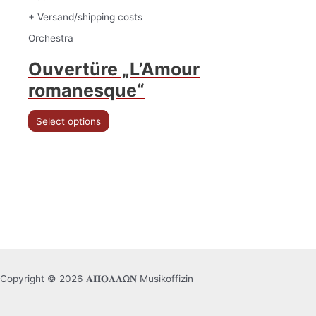
+ Versand/shipping costs
Orchestra
Ouvertüre „L’Amour
romanesque“
Select options
Copyright © 2026 𝚨𝚷𝚶𝚲𝚲Ω𝚴 Musikoffizin