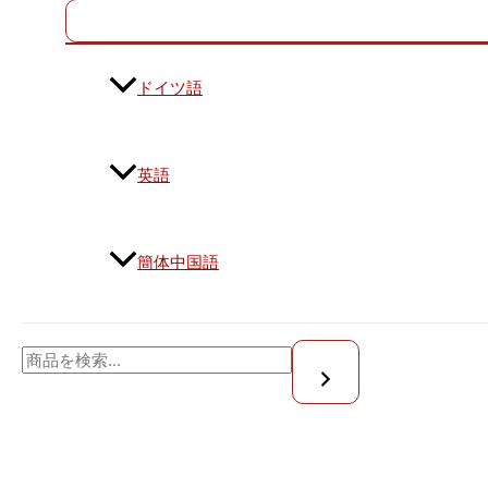
ドイツ語
英語
簡体中国語