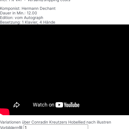
Komponist: Hermann Dechant
Dauer in Min.: 12.00
Edition: vom Autograph
Besetzung: 1 Klavier, 4 Hände
Variationen über Conradin Kreutzers Hobellied nach illustren
Vorbildern個