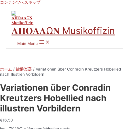
コンテンツへスキップ
𝚨𝚷𝚶𝚲𝚲Ω𝚴 Musikoffizin
Main Menu
ホーム
/
鍵盤楽器
/ Variationen über Conradin Kreutzers Hobellied
nach illustren Vorbildern
Variationen über Conradin
Kreutzers Hobellied nach
illustren Vorbildern
€
16,50
incl. 7% VAT
+ Versand/shipping costs