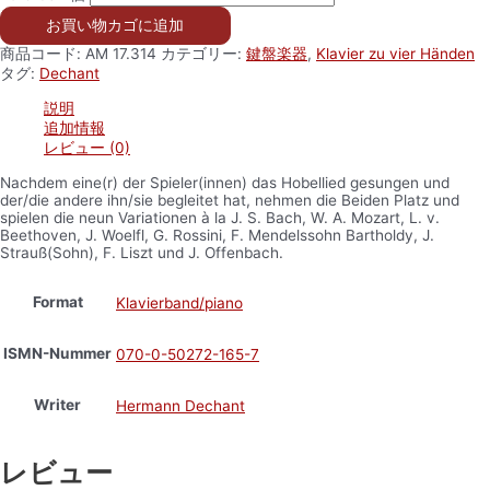
お買い物カゴに追加
商品コード:
AM 17.314
カテゴリー:
鍵盤楽器
,
Klavier zu vier Händen
タグ:
Dechant
説明
追加情報
レビュー (0)
Nachdem eine(r) der Spieler(innen) das Hobellied gesungen und
der/die andere ihn/sie begleitet hat, nehmen die Beiden Platz und
spielen die neun Variationen à la J. S. Bach, W. A. Mozart, L. v.
Beethoven, J. Woelfl, G. Rossini, F. Mendelssohn Bartholdy, J.
Strauß(Sohn), F. Liszt und J. Offenbach.
Format
Klavierband/piano
ISMN-Nummer
070-0-50272-165-7
Writer
Hermann Dechant
レビュー