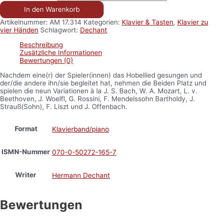
In den Warenkorb
Artikelnummer:
AM 17.314
Kategorien:
Klavier & Tasten
,
Klavier zu
vier Händen
Schlagwort:
Dechant
Beschreibung
Zusätzliche Informationen
Bewertungen (0)
Nachdem eine(r) der Spieler(innen) das Hobellied gesungen und
der/die andere ihn/sie begleitet hat, nehmen die Beiden Platz und
spielen die neun Variationen à la J. S. Bach, W. A. Mozart, L. v.
Beethoven, J. Woelfl, G. Rossini, F. Mendelssohn Bartholdy, J.
Strauß(Sohn), F. Liszt und J. Offenbach.
Format
Klavierband/piano
ISMN-Nummer
070-0-50272-165-7
Writer
Hermann Dechant
Bewertungen