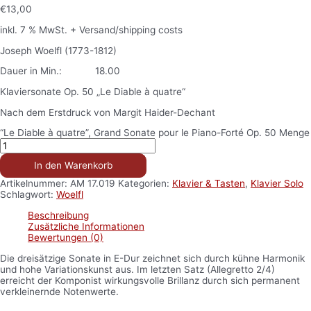
€
13,00
inkl. 7 % MwSt.
+ Versand/shipping costs
Joseph Woelfl (1773-1812)
Dauer in Min.: 18.00
Klaviersonate Op. 50 „Le Diable à quatre“
Nach dem Erstdruck von Margit Haider-Dechant
“Le Diable à quatre”, Grand Sonate pour le Piano-Forté Op. 50 Menge
In den Warenkorb
Artikelnummer:
AM 17.019
Kategorien:
Klavier & Tasten
,
Klavier Solo
Schlagwort:
Woelfl
Beschreibung
Zusätzliche Informationen
Bewertungen (0)
Die dreisätzige Sonate in E-Dur zeichnet sich durch kühne Harmonik
und hohe Variationskunst aus. Im letzten Satz (Allegretto 2/4)
erreicht der Komponist wirkungsvolle Brillanz durch sich permanent
verkleinernde Notenwerte.