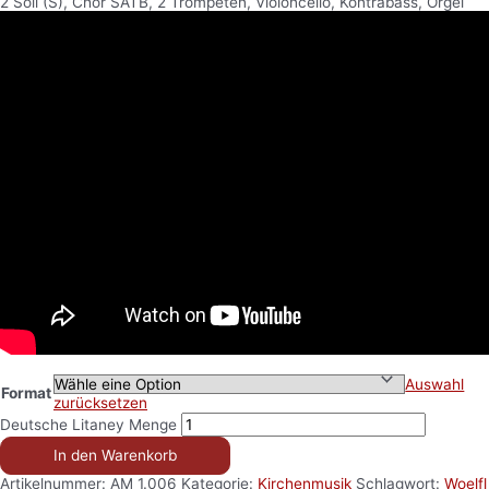
2 Soli (S), Chor SATB, 2 Trompeten, Violoncello, Kontrabass, Orgel
Auswahl
Format
zurücksetzen
Deutsche Litaney Menge
In den Warenkorb
Artikelnummer:
AM 1.006
Kategorie:
Kirchenmusik
Schlagwort:
Woelfl