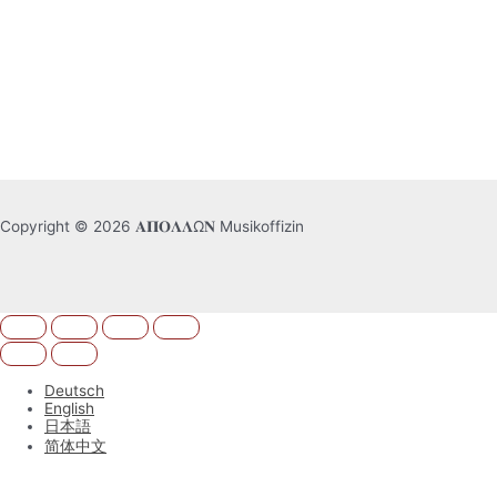
Copyright © 2026 𝚨𝚷𝚶𝚲𝚲Ω𝚴 Musikoffizin
Deutsch
English
日本語
简体中文