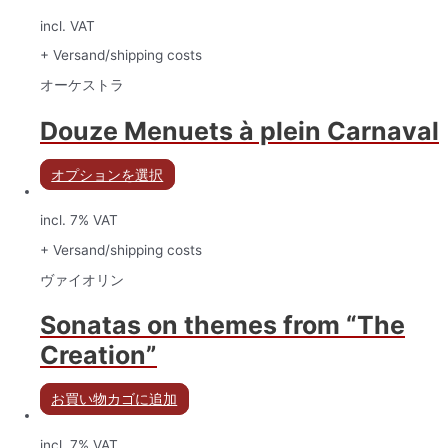
incl. VAT
+ Versand/shipping costs
オーケストラ
Douze Menuets à plein Carnaval
オプションを選択
incl. 7% VAT
+ Versand/shipping costs
ヴァイオリン
Sonatas on themes from “The
Creation”
お買い物カゴに追加
incl. 7% VAT