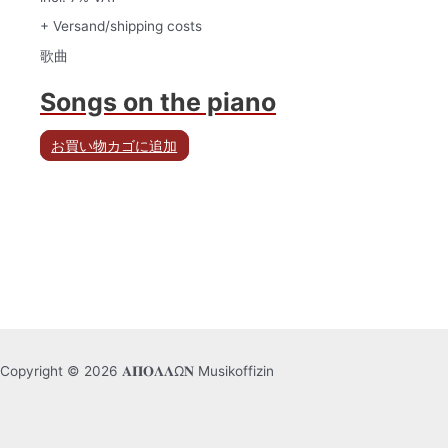
+ Versand/shipping costs
歌曲
Songs on the piano
お買い物カゴに追加
Copyright © 2026 𝚨𝚷𝚶𝚲𝚲Ω𝚴 Musikoffizin