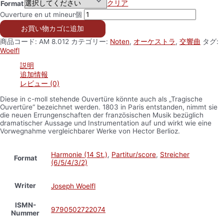
クリア
Format
Ouverture en ut mineur個
お買い物カゴに追加
商品コード:
AM 8.012
カテゴリー:
Noten
,
オーケストラ
,
交響曲
タグ:
Woelfl
説明
追加情報
レビュー (0)
Diese in c-moll stehende Ouvertüre könnte auch als „Tragische
Ouvertüre“ bezeichnet werden. 1803 in Paris entstanden, nimmt sie
die neuen Errungenschaften der französischen Musik bezüglich
dramatischer Aussage und Instrumentation auf und wirkt wie eine
Vorwegnahme vergleichbarer Werke von Hector Berlioz.
Harmonie (14 St.)
,
Partitur/score
,
Streicher
Format
(6/5/4/3/2)
Writer
Joseph Woelfl
ISMN-
9790502722074
Nummer