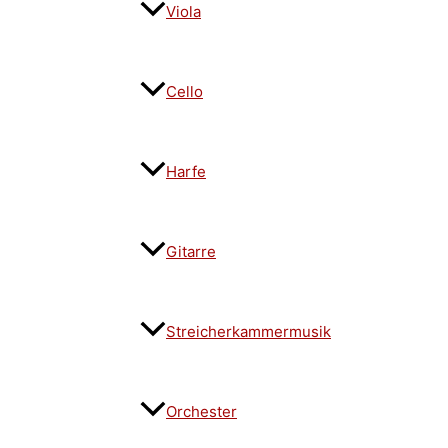
Viola
Cello
Harfe
Gitarre
Streicherkammermusik
Orchester