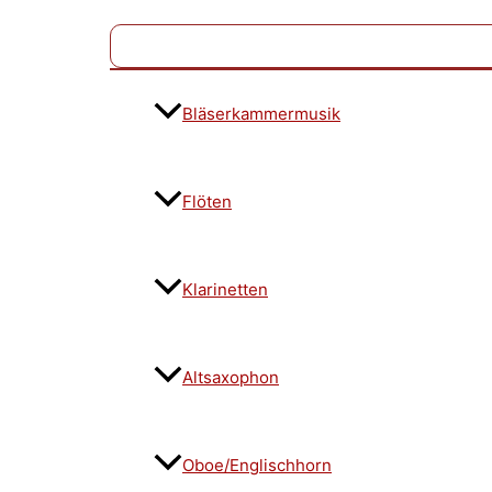
Bläserkammermusik
Flöten
Klarinetten
Altsaxophon
Oboe/Englischhorn