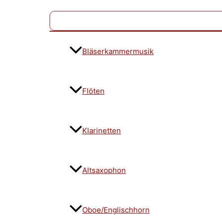
Bläserkammermusik
Flöten
Klarinetten
Altsaxophon
Oboe/Englischhorn