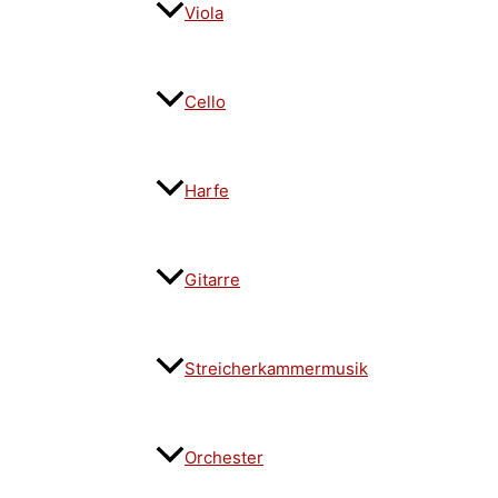
Viola
Cello
Harfe
Gitarre
Streicherkammermusik
Orchester