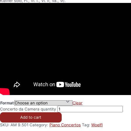
Klavier solo, Fl., Vl. I., Vl. II, Va., Vc.
Format
Clear
Concerto da Camera quantity
Add to cart
SKU:
AM 9.501
Category:
Piano Concertos
Tag:
Woelfl