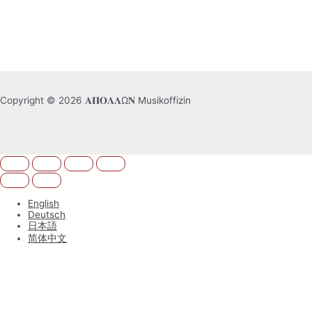
Copyright © 2026 𝚨𝚷𝚶𝚲𝚲Ω𝚴 Musikoffizin
English
Deutsch
日本語
简体中文