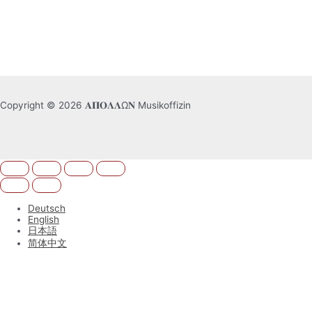
Copyright © 2026 𝚨𝚷𝚶𝚲𝚲Ω𝚴 Musikoffizin
Deutsch
English
日本語
简体中文