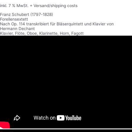
inkl. 7 % MwSt.
+ Versand/shipping costs
Franz Schubert (1797-1828)
Forellensextett
Nach Op. 114 transkribiert für Bläserquintett und Klavier von
Hermann Dechant
Klavier, Flöte, Oboe, Klarinette, Horn, Fagott