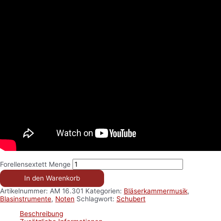
Forellensextett Menge
In den Warenkorb
Artikelnummer:
AM 16.301
Kategorien:
Bläserkammermusik
,
Blasinstrumente
,
Noten
Schlagwort:
Schubert
Beschreibung