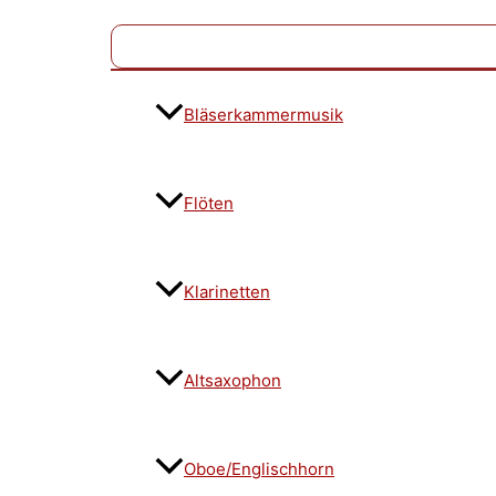
Bläserkammermusik
Flöten
Klarinetten
Altsaxophon
Oboe/Englischhorn