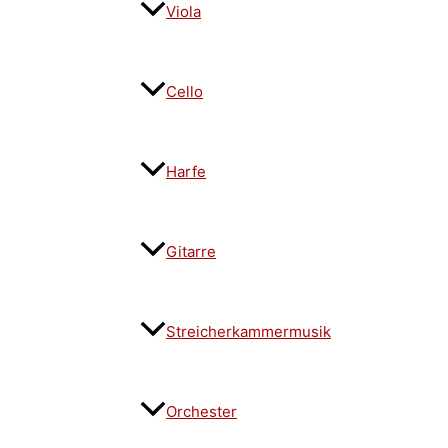
Viola
Cello
Harfe
Gitarre
Streicherkammermusik
Orchester