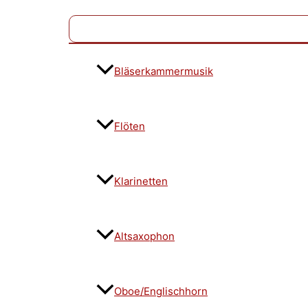
Bläserkammermusik
Flöten
Klarinetten
Altsaxophon
Oboe/Englischhorn