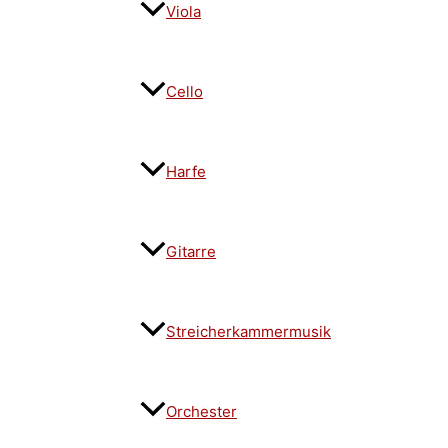
Viola
Cello
Harfe
Gitarre
Streicherkammermusik
Orchester