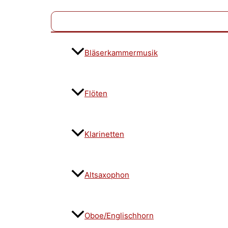
Bläserkammermusik
Flöten
Klarinetten
Altsaxophon
Oboe/Englischhorn