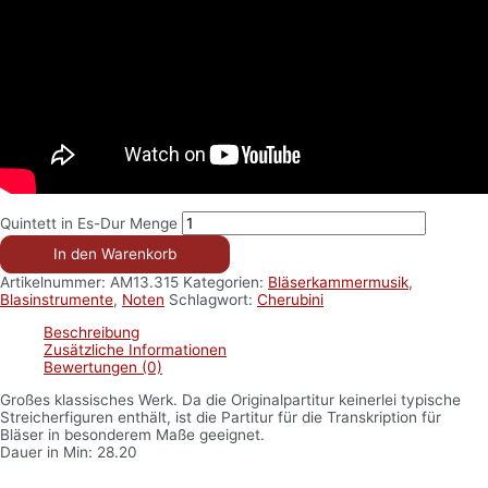
Quintett in Es-Dur Menge
In den Warenkorb
Artikelnummer:
AM13.315
Kategorien:
Bläserkammermusik
,
Blasinstrumente
,
Noten
Schlagwort:
Cherubini
Beschreibung
Zusätzliche Informationen
Bewertungen (0)
Großes klassisches Werk. Da die Originalpartitur keinerlei typische
Streicherfiguren enthält, ist die Partitur für die Transkription für
Bläser in besonderem Maße geeignet.
Dauer in Min: 28.20