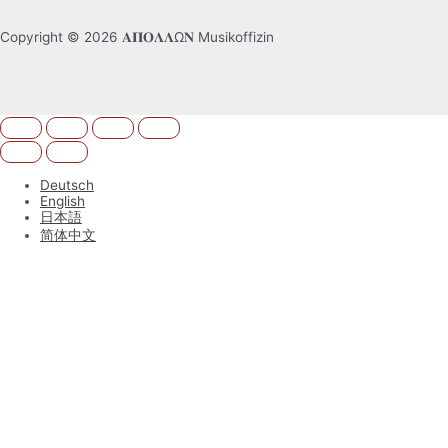
Copyright © 2026 𝚨𝚷𝚶𝚲𝚲Ω𝚴 Musikoffizin
Deutsch
English
日本語
简体中文