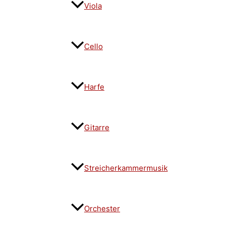
Viola
Cello
Harfe
Gitarre
Streicherkammermusik
Orchester