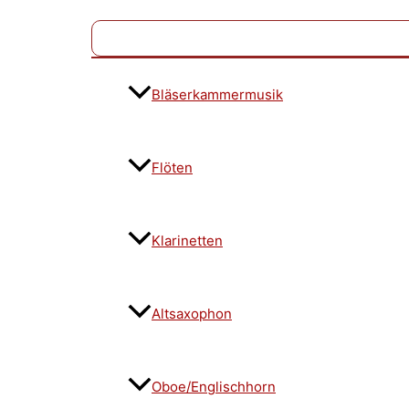
Bläserkammermusik
Flöten
Klarinetten
Altsaxophon
Oboe/Englischhorn