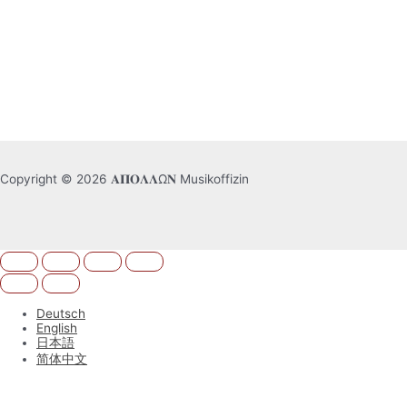
Copyright © 2026 𝚨𝚷𝚶𝚲𝚲Ω𝚴 Musikoffizin
Deutsch
English
日本語
简体中文