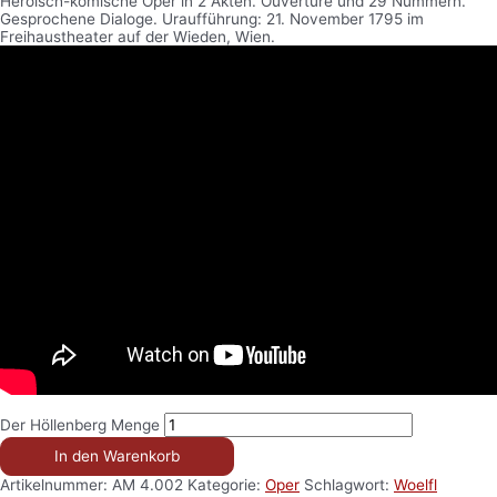
Heroisch-komische Oper in 2 Akten. Ouvertüre und 29 Nummern.
Gesprochene Dialoge. Uraufführung: 21. November 1795 im
Freihaustheater auf der Wieden, Wien.
Der Höllenberg Menge
In den Warenkorb
Artikelnummer:
AM 4.002
Kategorie:
Oper
Schlagwort:
Woelfl