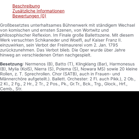
Beschreibung
Zusätzliche Informationen
Bewertungen (0)
Großbesetztes unterhaltsames Bühnenwerk mit ständigem Wechsel
von komischen und ernsten Szenen, von Wortwitz und
philosophischer Reflexion. Im Finale große Ballettszene. Mit diesem
Werk versuchten Schikaneder und Woelfl, auf Kaiser Franz II.
einzuwirken, sein Verbot der Freimaurerei vom 2. Jan. 1795
zurückzunehmen. Das Verbot blieb. Die Oper wurde über Jahre
hinweg an verschiedenen Orten nachgespielt.
Besetzung
: Nermenos (B), Batto (T), Klingklang (Bar), Harmonesus
(B), Mylia (KolS), Nierra (S), Polema (S), Nowara MS) sowie 20 kleine
Rollen, z. T. Sprechrollen. Chor (SATB), auch in Frauen- und
Männerchöre aufgeteilt.). Ballett. Orchester: 2 Fl. auch Pikk.), 2 Ob.,
2 Kl., 2 Fg., 2 Hr., 2 Tr., 2 Pos., Pk., Gr.Tr., Bck., Trg., Glock., Hrf.,
Cemb., Str.