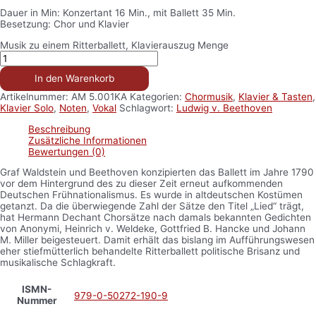
Dauer in Min: Konzertant 16 Min., mit Ballett 35 Min.
Besetzung: Chor und Klavier
Musik zu einem Ritterballett, Klavierauszug Menge
In den Warenkorb
Artikelnummer:
AM 5.001KA
Kategorien:
Chormusik
,
Klavier & Tasten
,
Klavier Solo
,
Noten
,
Vokal
Schlagwort:
Ludwig v. Beethoven
Beschreibung
Zusätzliche Informationen
Bewertungen (0)
Graf Waldstein und Beethoven konzipierten das Ballett im Jahre 1790
vor dem Hintergrund des zu dieser Zeit erneut aufkommenden
Deutschen Frühnationalismus. Es wurde in altdeutschen Kostümen
getanzt. Da die überwiegende Zahl der Sätze den Titel „Lied“ trägt,
hat Hermann Dechant Chorsätze nach damals bekannten Gedichten
von Anonymi, Heinrich v. Weldeke, Gottfried B. Hancke und Johann
M. Miller beigesteuert. Damit erhält das bislang im Aufführungswesen
eher stiefmütterlich behandelte Ritterballett politische Brisanz und
musikalische Schlagkraft.
ISMN-
979-0-50272-190-9
Nummer